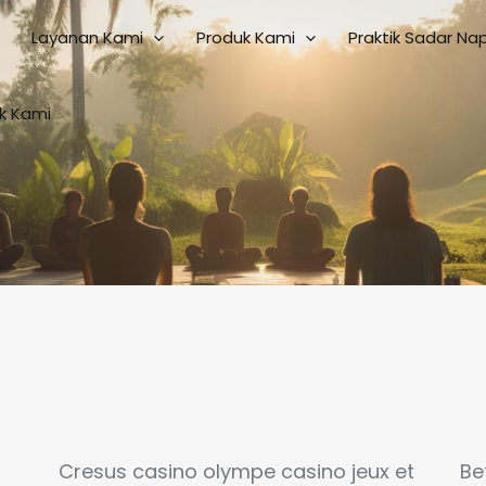
Layanan Kami
Produk Kami
Praktik Sadar Na
k Kami
Cresus casino olympe casino jeux et
Be