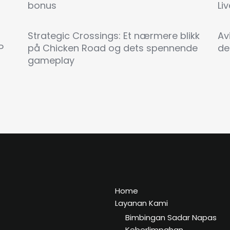
bonus
Li
Strategic Crossings: Et nærmere blikk
Av
P
på Chicken Road og dets spennende
de
gameplay
Home
Layanan Kami
Bimbingan Sadar Napas
Keberlimpahan