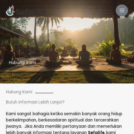
Skip
to
content
Hubungi Kami
Hubung Kami
Butuh Informasi Lebih Lanjut?
Kami sangat bahagia ketika semakin banyak orang hidup
berkelimpahan, berkesadaran spiritual dan tercerahkan
jiwanya. Jika Anda memiliki pertanyaan dan memerlukan
lebih banyak informasi tentang layanan
Sefalife,
kami